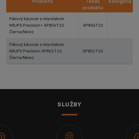
Produkty
/ kódy
Kategória
produktu
Produkty
Referencie
Kategória
Pákový kávovar s mlynčekom
/ kódy
KRUPS Precision+ XP804T10
XP804T10
produktu
Čierna/Nerez
Pákový kávovar s mlynčekom
KRUPS Precision XP801T10
XP801T10
Čierna/Nerez
SLUŽBY