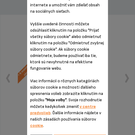
internete a umožniť vám zdieľať obsah
na sociálnych sieťach.
Vyššie uvedené činnosti môžete
odsúhlasiť kliknutím na položku "Prijať
všetky súbory cookie" alebo odmietnuť
kliknutím na položku "Odmietnuť zvyšnej
súbory cookie". Ak súbory cookie
odmietnete, budeme používať iba tie,
ktoré sú nevyhnutné na efektívne
fungovanie webu.
Viac informácií o rôznych kategóriách
súborov cookie a možnosti ďalšieho
spresnenia volieb zobrazíte kliknutím na
položku
. Svoje rozhodnutie
"Moje voľby"
môžete kedykoľvek zmeniť
v centre
predvolieb
. Ďalšie informácie nájdete v
našich zásadách používania súborov
Produkt uz viac nieje k dispozícií
cookie
.