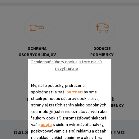
OCHRANA
DODACIE
OSOBNYCH ÚDAJOV
PODMIENKY
Odmietnuť súbory cookie, ktoré nie sú
nevyhnutné
My, naše pobočky, pridružené
spoločnosti a naši
partneri
by sme
chceli pomocou súborov cookie prvej
BEZPEČNÁ
VŠEOBECNÉ
strany aj tretích strán alebo podobných
PLATBA
OBCHDNÉ PODMIENKY
technológií (súhrnne označovaných ako
"súbory cookie") zhromažďovať niektoré
vaše
údaje
s cieľom vykonávať analýzy,
poskytovať vám cielenú reklamu a obsah
ĎALŠIE ODPORÚČANÉ PRÍSLUŠENSTVO
na základe vašich záujmov a aktivít na