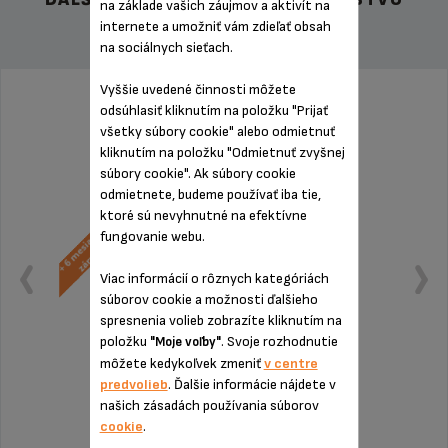
na základe vašich záujmov a aktivít na
internete a umožniť vám zdieľať obsah
na sociálnych sieťach.
Vyššie uvedené činnosti môžete
odsúhlasiť kliknutím na položku "Prijať
všetky súbory cookie" alebo odmietnuť
kliknutím na položku "Odmietnuť zvyšnej
súbory cookie". Ak súbory cookie
odmietnete, budeme používať iba tie,
ktoré sú nevyhnutné na efektívne
fungovanie webu.
Viac informácií o rôznych kategóriách
súborov cookie a možnosti ďalšieho
spresnenia volieb zobrazíte kliknutím na
položku
. Svoje rozhodnutie
"Moje voľby"
môžete kedykoľvek zmeniť
v centre
predvolieb
. Ďalšie informácie nájdete v
našich zásadách používania súborov
Produkt uz viac nieje k dispozícií
cookie
.