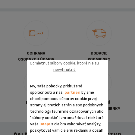
OCHRANA
DODACIE
OSOBNYCH ÚDAJOV
PODMIENKY
Odmietnuť súbory cookie, ktoré nie sú
nevyhnutné
My, naše pobočky, pridružené
spoločnosti a naši
partneri
by sme
chceli pomocou súborov cookie prvej
BEZPEČNÁ
VŠEOBECNÉ
strany aj tretích strán alebo podobných
PLATBA
OBCHDNÉ PODMIENKY
technológií (súhrnne označovaných ako
"súbory cookie") zhromažďovať niektoré
vaše
údaje
s cieľom vykonávať analýzy,
poskytovať vám cielenú reklamu a obsah
ĎALŠIE ODPORÚČANÉ PRÍSLUŠENSTVO