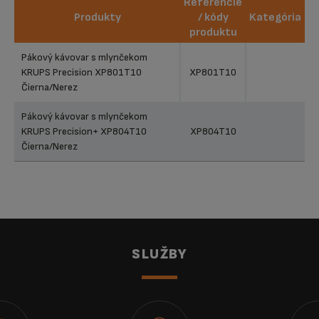
Referencie
Produkty
/ kódy
Kategória
produktu
Produkty
Referencie
Kategória
Pákový kávovar s mlynčekom
/ kódy
KRUPS Precision XP801T10
XP801T10
produktu
Čierna/Nerez
Pákový kávovar s mlynčekom
KRUPS Precision+ XP804T10
XP804T10
Čierna/Nerez
SLUŽBY