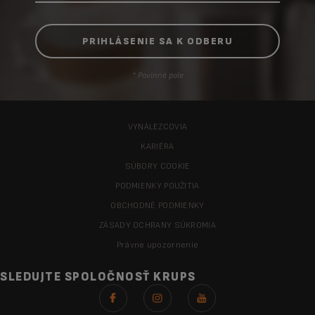
* Povinné pole
VYNÁLEZCOVIA
KARIÉRA
SÚBORY COOKIE
PODMIENKY POUŽITIA
OBCHODNÉ PODMIENKY
ZÁSADY OCHRANY SÚKROMIA
Právne upozornenie
SLEDUJTE SPOLOČNOSŤ KRUPS