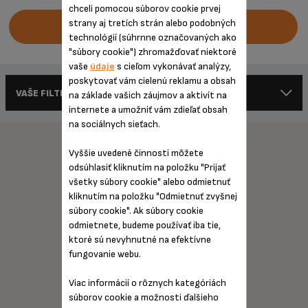
chceli pomocou súborov cookie prvej
strany aj tretích strán alebo podobných
NÁJSŤ SERVISNÉ STREDISKO
technológií (súhrnne označovaných ako
"súbory cookie") zhromažďovať niektoré
vaše
údaje
s cieľom vykonávať analýzy,
poskytovať vám cielenú reklamu a obsah
VAŠE FILTRE
na základe vašich záujmov a aktivít na
internete a umožniť vám zdieľať obsah
na sociálnych sieťach.
SERVICE
Vyššie uvedené činnosti môžete
Autorizované servisy
odsúhlasiť kliknutím na položku "Prijať
všetky súbory cookie" alebo odmietnuť
Predplatená služba jednorazovej pevnej ceny opravy
kliknutím na položku "Odmietnuť zvyšnej
súbory cookie". Ak súbory cookie
odmietnete, budeme používať iba tie,
ktoré sú nevyhnutné na efektívne
fungovanie webu.
Viac informácií o rôznych kategóriách
súborov cookie a možnosti ďalšieho