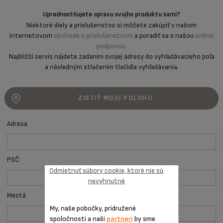
Uprednostňujete opravu svojho produktu sami?
Niektoré diely a príslušenstvo si môžete zakúpiť v našom
internetovom
obchode s príslušenstvom
a poradiť sa s našou
online
podporou
.
Najbližší servis nájdete zadaním svojej adresy do vyhľadávacieho poľa
a následným stlačením tlačidla vyhľadávania.
ZISTIŤ MOJU POLOHU
Adresa
PSČ
Odmietnuť súbory cookie, ktoré nie sú
nevyhnutné
Mestá
My, naše pobočky, pridružené
spoločnosti a naši
partneri
by sme