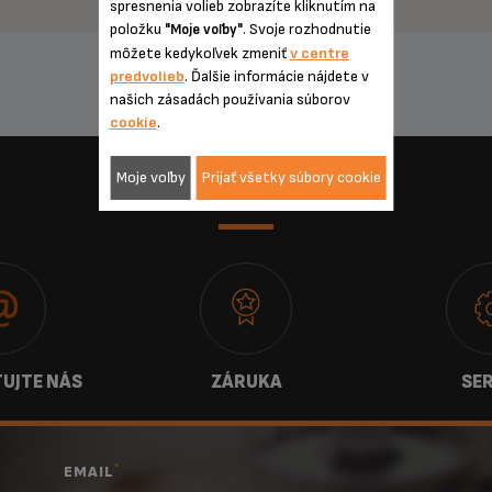
spresnenia volieb zobrazíte kliknutím na
položku
. Svoje rozhodnutie
"Moje voľby"
môžete kedykoľvek zmeniť
v centre
predvolieb
. Ďalšie informácie nájdete v
našich zásadách používania súborov
cookie
.
Moje voľby
Prijať všetky súbory cookie
SLUŽBY
UJTE NÁS
ZÁRUKA
SER
*
EMAIL