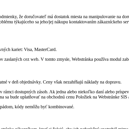
dmienky, že doručovateľ má dostatok miesta na manipulovanie na dor
ému týkajúceho sa jeho/jej nákupu kontaktovaním zákazníckeho servis
ných kariet: Visa, MasterCard.
ajov zaslaných cez web. V tomto zmysle, Webstránka používa modul za
atné v deň objednávky. Ceny však nezahŕňajú náklady na dopravu.
rámci dostupných zásob. Ak jedna alebo niekoľko daní alebo príspevkov
ena sa bude uplatňovať na obchodnú cenu Položiek na Webstránke SI
m pádom, kódy nemôžu byť kombinované.