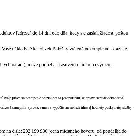
uktov [adresa] do 14 dní odo dňa, kedy ste zaslali žiadosť poštou
na Vaše náklady. Akékoľvek Položky vrátené nekompletné, skazené,
lnych náradí), môže podliehať časovému limitu na výmenu.
tniť svoje právo na odstúpenie od zmluvy za predpokladu, že oprava nebude dokončená.
elková cena príliš vysoká, suma sa vypočíta na základe trhovej hodnoty poskytnutej služby.
om na čísle: 232 199 930 (cena miestneho hovoru, od pondelka do