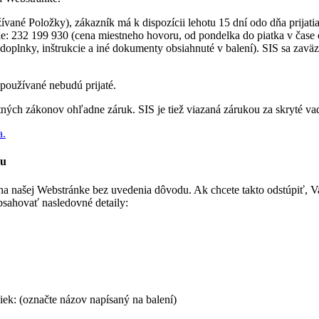
ané Položky), zákazník má k dispozícii lehotu 15 dní odo dňa prijati
le: 232 199 930 (cena miestneho hovoru, od pondelka do piatka v čase
doplnky, inštrukcie a iné dokumenty obsiahnuté v balení). SIS sa zaväz
používané nebudú prijaté.
ých zákonov ohľadne záruk. SIS je tiež viazaná zárukou za skryté va
a.
ru
na našej Webstránke bez uvedenia dôvodu. Ak chcete takto odstúpiť, Va
bsahovať nasledovné detaily:
k: (označte názov napísaný na balení)