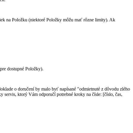
tiek na Položku (niektoré Položky môžu mať rôzne limity). Ak
pre dostupné Položky).
a doklade o doručení by malo byť napísané "odmietnuté z dôvodu zlého
 servis, ktorý Vám odporučí potrebné kroky na čísle: [číslo, čas,