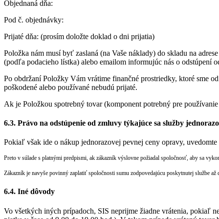
Objednaná dňa:
Pod č. objednávky:
Prijaté dňa: (prosím doložte doklad o dni prijatia)
Položka nám musí byť zaslaná (na Vaše náklady) do skladu na adrese 
(podľa podacieho lístka) alebo emailom informujúc nás o odstúpení o
Po obdržaní Položky Vám vrátime finančné prostriedky, ktoré sme od
poškodené alebo používané nebudú prijaté.
Ak je Položkou spotrebný tovar (komponent potrebný pre používanie
6.3. Právo na odstúpenie od zmluvy týkajúce sa služby jednoraz
Pokiaľ však ide o nákup jednorazovej pevnej ceny opravy, uvedomte 
Preto v súlade s platnými predpismi, ak zákazník výslovne požiadal spoločnosť, aby sa vyk
Zákazník je navyše povinný zaplatiť spoločnosti sumu zodpovedajúcu poskytnutej službe až d
6.4. Iné dôvody
Vo všetkých iných prípadoch, SIS neprijme žiadne vrátenia, pokiaľ