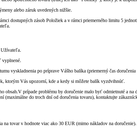
ýmeny alebo záruk uvedených nižšie.
rámci dostupných zásob Položiek a v rámci priemerného limitu 5 jedno
teľa.
 Užívateľa.
ť vyplnené.
tumu vyskladnenia po príprave Vášho balíka (priemerný čas doručenia 
ok, ktorým Vás upozorní, kde a kedy si môžete balík vyzdvihnúť.
 a jeho obsah.V prípade problému by doručenie malo byť odmietnuté a n
 (maximálne do troch dní od doručenia tovaru), kontaktujte zákaznícky
ia na tovar v hodnote viac ako 30 EUR (mimo nákladov na doručenie).