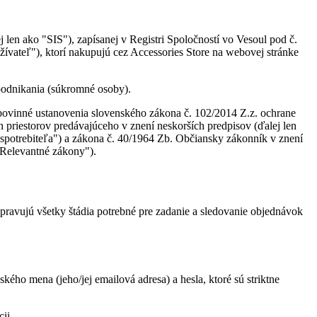
ako "SIS"), zapísanej v Registri Spoločností vo Vesoul pod č.
žívateľ"), ktorí nakupujú cez Accessories Store na webovej stránke
podnikania (súkromné osoby).
 povinné ustanovenia slovenského zákona č. 102/2014 Z.z. ochrane
 priestorov predávajúceho v znení neskorších predpisov (ďalej len
 spotrebiteľa") a zákona č. 40/1964 Zb. Občiansky zákonník v znení
"Relevantné zákony").
upravujú všetky štádia potrebné pre zadanie a sledovanie objednávok
ho mena (jeho/jej emailová adresa) a hesla, ktoré sú striktne
ii.