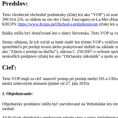
Predslov:
Tieto všeobecné obchodné podmienky (ďalej len ako "VOP") sú uza
399 014 216, so sídlom na rue des Chars, Faucogney-et-La-Mer (Haute
KRUPS:
https://www.Krups.sk/Obchod-s-príslušenstvom
(ďalej len 
Balíky môžu byť doručované len v rámci Slovenska. Tieto VOP sa vz
Strany súhlasia, že ich vzťah sa bude riadiť len týmito VOP s vylúč
spotrebiteľa pri predaji tovaru alebo poskytovaní služieb na základe
ako "Zákon o predaji na diaľku"), zákona č. 250/2007 o ochrane spot
neskorších predpisov (ďalej len ako "Občiansky zákonník" a spolu s
Cieľ:
Tieto VOP majú za cieľ stanoviť postup pri predaji medzi SIS a Užív
medzi zmluvnými stranami (platné od 27. júla 2016).
1. Objednávanie:
Objednávky produktov môžu byť zaevidované na Webstránke len vtedy, 
osobné.
Akákoľvek objednávka predstavuje prijatie ceny a opisu príslušenstva 