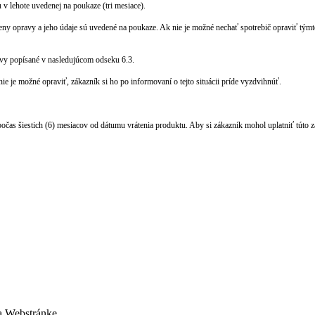
v lehote uvedenej na poukaze (tri mesiace).
ny opravy a jeho údaje sú uvedené na poukaze. Ak nie je možné nechať spotrebič opraviť týmto 
avy popísané v nasledujúcom odseku 6.3.
e je možné opraviť, zákazník si ho po informovaní o tejto situácii príde vyzdvihnúť.
 počas šiestich (6) mesiacov od dátumu vrátenia produktu. Aby si zákazník mohol uplatniť tút
 Webstránke.