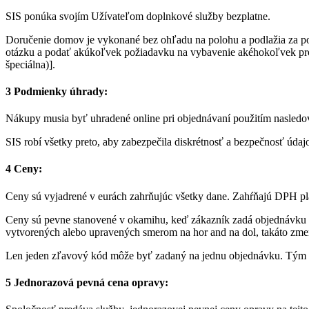
SIS ponúka svojím Užívateľom doplnkové služby bezplatne.
Doručenie domov je vykonané bez ohľadu na polohu a podlažia za po
otázku a podať akúkoľvek požiadavku na vybavenie akéhokoľvek probl
špeciálna)].
3 Podmienky úhrady:
Nákupy musia byť uhradené online pri objednávaní použitím nasledov
SIS robí všetky preto, aby zabezpečila diskrétnosť a bezpečnosť úd
4 Ceny:
Ceny sú vyjadrené v eurách zahrňujúc všetky dane. Zahŕňajú DPH pl
Ceny sú pevne stanovené v okamihu, keď zákazník zadá objednávku v 
vytvorených alebo upravených smerom na hor and na dol, takáto zm
Len jeden zľavový kód môže byť zadaný na jednu objednávku. Tý
5 Jednorazová pevná cena opravy: