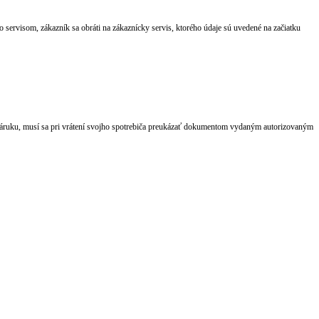
servisom, zákazník sa obráti na zákaznícky servis, ktorého údaje sú uvedené na začiatku
o záruku, musí sa pri vrátení svojho spotrebiča preukázať dokumentom vydaným autorizovaným