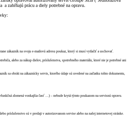
mo záruky opravoval autorizovaný servis Groupe SEB ("Jednorazová
a a zahŕňajú prácu a diely potrebné na opravu.
avky:
ne zákazník na svoju e-mailovú adresu poukaz, ktorý si musí vytlačiť a uschovať.
iča, alebo za nákup dielov, príslušenstva, spotrebného materiálu, ktoré nie je potrebné ani
ník sa obráti na zákaznícky servis, ktorého údaje sú uvedené na začiatku tohto dokumentu,
funkčná zlomená vonkajšia časť ....) – nebude krytá týmto poukazom na servisnú opravu.
 alebo príslušenstvo sú v predaji v autorizovanom servise alebo na našej internetovej stránke.