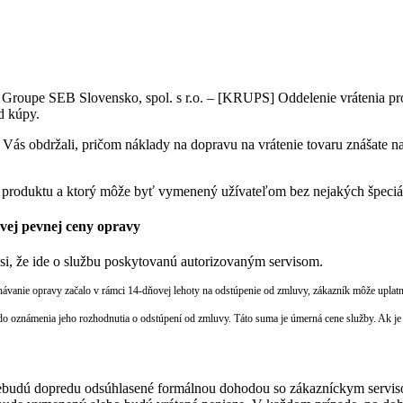
Groupe SEB Slovensko, spol. s r.o. – [KRUPS] Oddelenie vrátenia prod
d kúpy.
 Vás obdržali, pričom náklady na dopravu na vrátenie tovaru znášate 
 produktu a ktorý môže byť vymenený užívateľom bez nejakých špeciá
ovej pevnej ceny opravy
si, že ide o službu poskytovanú autorizovaným servisom.
onávanie opravy začalo v rámci 14-dňovej lehoty na odstúpenie od zmluvy, zákazník môže upla
o oznámenia jeho rozhodnutia o odstúpení od zmluvy. Táto suma je úmerná cene služby. Ak je c
 nebudú dopredu odsúhlasené formálnou dohodou so zákazníckym servis