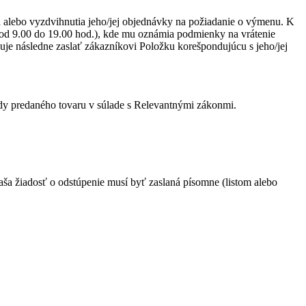
a alebo vyzdvihnutia jeho/jej objednávky na požiadanie o výmenu. K
 od 9.00 do 19.00 hod.), kde mu oznámia podmienky na vrátenie
uje následne zaslať zákazníkovi Položku korešpondujúcu s jeho/jej
dy predaného tovaru v súlade s Relevantnými zákonmi.
ša žiadosť o odstúpenie musí byť zaslaná písomne (listom alebo