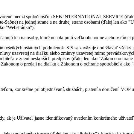
tvorené medzi spoločnosťou SEB INTERNATIONAL SERVICE (ďalej len 
-Saône) na jednej strane a na druhej strane osobami (ďalej len ako "U
ako “Webstránka”).
ťahujú len na osoby, ktoré nenakupujú veľkoobchodne alebo v rámci 
ením všetkých ostatných podmienok. SIS sa zaväzuje dodržiavať všetky
 zmluvy uzavretej na diaľku alebo zmluvy uzavretej mimo prevádzkových
rebiteľa v znení neskorších predpisov (ďalej len ako "Zákon o ochrane
o Zákonom o predaji na diaľku a Zákonom o ochrane spotrebiteľa ako 
ateľom, konkrétne pri objednávaní, službách, platení a doručení. VOP 
ak je Užívateľ jasne identifikovaný uvedením konkrétneho užívateľské
alebo spotrebného tovaru (ďalej len ako "Položky"), ktorý je k dispozíc