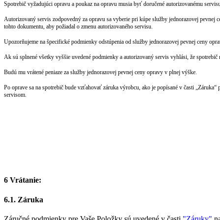
Spotrebič vyžadujúci opravu a poukaz na opravu musia byť doručené autorizovanému servisu 
Autorizovaný servis zodpovedný za opravu sa vyberie pri kúpe služby jednorazovej pevnej ce
tohto dokumentu, aby požiadal o zmenu autorizovaného servisu.
Upozorňujeme na špecifické podmienky odstúpenia od služby jednorazovej pevnej ceny opr
Ak sú splnené všetky vyššie uvedené podmienky a autorizovaný servis vyhlási, že spotrebič ni
Budú mu vrátené peniaze za služby jednorazovej pevnej ceny opravy v plnej výške.
Po oprave sa na spotrebič bude vzťahovať záruka výrobcu, ako je popísané v časti „Záruka“
servisom.
6 Vrátanie:
6.1. Záruka
Záručné podmienky pre Vaše Položky sú uvedené v časti
"Záruky"
na