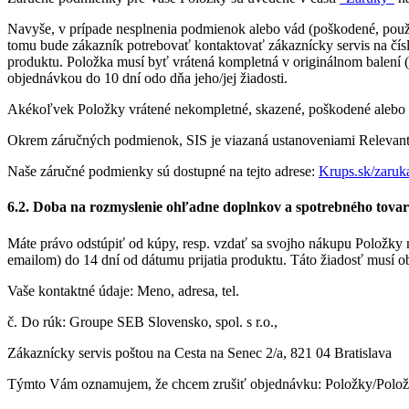
Navyše, v prípade nesplnenia podmienok alebo vád (poškodené, použív
tomu bude zákazník potrebovať kontaktovať zákaznícky servis na čís
produktu. Položka musí byť vrátená kompletná v originálnom balení (
objednávkou do 10 dní odo dňa jeho/jej žiadosti.
Akékoľvek Položky vrátené nekompletné, skazené, poškodené alebo 
Okrem záručných podmienok, SIS je viazaná ustanoveniami Relevantn
Naše záručné podmienky sú dostupné na tejto adrese:
Krups.sk/zaruk
6.2. Doba na rozmyslenie ohľadne doplnkov a spotrebného tova
Máte právo odstúpiť od kúpy, resp. vzdať sa svojho nákupu Položky 
emailom) do 14 dní od dátumu prijatia produktu. Táto žiadosť musí o
Vaše kontaktné údaje: Meno, adresa, tel.
č. Do rúk: Groupe SEB Slovensko, spol. s r.o.,
Zákaznícky servis poštou na Cesta na Senec 2/a, 821 04 Bratislava
Týmto Vám oznamujem, že chcem zrušiť objednávku: Položky/Položie