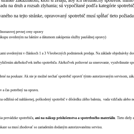
 stránke zákazníkom, ktorí si želajú, aby ich nefunkčný spotrebič mi
u na druh a rozsah zlyhania; sú vypočítané podľa kategórie spotrebič
ného na tejto stránke, opravovaný spotrebič musí spĺňať tieto požiad
jednorazovej pevnej ceny opravy
kupu uvedeným na faktúre a dátumom zakúpenia služby paušálnej opravy)
kami uvedenými v článkoch 1 a 3 Všeobecných podmienok predaja. Na základe objednávky dosta
ylúčením akéhokoľvek iného spotrebiča. Akékoľvek poštovné za smerovanie, vyzdvihnutie spotreb
ené na poukaze. Ak nie je možné nechať spotrebič opraviť týmto autorizovaným servisom, zákaz
v a čas potrebný na opravu.
 odlišná od nahlásenej, poškodený spotrebič v dôsledku zlého balenia, vada vzhľadu alebo ne
nia prevádzke spotrebiča,
ani na nákup príslušenstva a spotrebného materiálu
. Tieto diely
oukaze sa musí zhodovať so zariadením dodaným autorizovanému servisu.