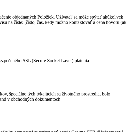
učenie objednaných Položiek. Užívateľ sa môže spýtať akúkoľvek
u na čísle: [číslo, čas, kedy možno kontaktovať a cena hovoru (ak
bezpečeného SSL (Secure Socket Layer) platenia
, špeciálne tých týkajúcich sa životného prostredia, bolo
S and v obchodných dokumentoch.