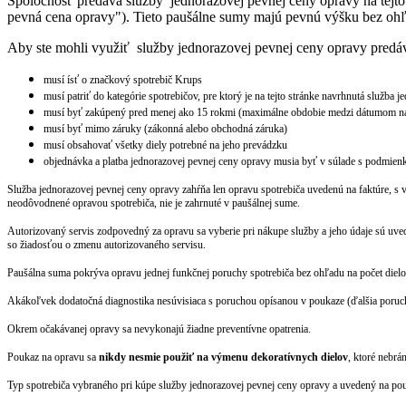
Spoločnosť predáva služby jednorazovej pevnej ceny opravy na tejto
pevná cena opravy"). Tieto paušálne sumy majú pevnú výšku bez ohľad
Aby ste mohli využiť služby jednorazovej pevnej ceny opravy predáva
musí ísť o značkový spotrebič Krups
musí patriť do kategórie spotrebičov, pre ktorý je na tejto stránke navrhnutá služba 
musí byť zakúpený pred menej ako 15 rokmi (maximálne obdobie medzi dátumom ná
musí byť mimo záruky (zákonná alebo obchodná záruka)
musí obsahovať všetky diely potrebné na jeho prevádzku
objednávka a platba jednorazovej pevnej ceny opravy musia byť v súlade s podmien
Služba jednorazovej pevnej ceny opravy zahŕňa len opravu spotrebiča uvedenú na faktúre, s v
neodôvodnené opravou spotrebiča, nie je zahrnuté v paušálnej sume.
Autorizovaný servis zodpovedný za opravu sa vyberie pri nákupe služby a jeho údaje sú uved
so žiadosťou o zmenu autorizovaného servisu.
Paušálna suma pokrýva opravu jednej funkčnej poruchy spotrebiča bez ohľadu na počet dielo
Akákoľvek dodatočná diagnostika nesúvisiaca s poruchou opísanou v poukaze (ďalšia porucha
Okrem očakávanej opravy sa nevykonajú žiadne preventívne opatrenia.
Poukaz na opravu sa
nikdy nesmie použiť na výmenu dekoratívnych dielov
, ktoré nebrá
Typ spotrebiča vybraného pri kúpe služby jednorazovej pevnej ceny opravy a uvedený na p