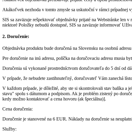
Akákoľvek nezhoda v tomto zmysle sa uskutoční v rámci prípadnej v
SIS sa zaväzuje rešpektovať objednávky prijaté na Webstránke len v 
niektoré Položky nebudú dostupné, SIS sa zaväzuje informovať Užíva
2. Doručenie:
Objednávka produktu bude doručená na Slovensku na osobnú adresu
Pre doručenie na inú adresu, políčka na doručovaciu adresu musia by
Doručenia sú vykonané prostredníctvom doručovateľa do 5 dní od dá
V prípade, že nebudete zastihnuteľný, doručovateľ Vám zanechá líst
V každom prípade, je dôležité, aby ste si skontrolovali stav balíka
stavu" spolu s dátumom a podpisom. Ak je problém zistený po doručení
kedy možno kontaktovať a cena hovoru (ak špeciálna)].
Cena doručenia:
Doručenie je stanovené na 6 EUR. Náklady na doručenie sa neuplatn
Služby: