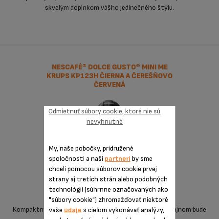
skvelým doplnkom vášho jedinečného štýlu.
NESCAFÉ® DOLCE GUSTO® MINI ME
KRUPS KP123H ČIERNA A ČEREŠŇOVO
ČERVENÁ
Odmietnuť súbory cookie, ktoré nie sú
nevyhnutné
My, naše pobočky, pridružené
spoločnosti a naši
partneri
by sme
chceli pomocou súborov cookie prvej
strany aj tretích strán alebo podobných
technológií (súhrnne označovaných ako
"súbory cookie") zhromažďovať niektoré
Kompaktný kapsulový kávovar Mini Me s moderným dizajnom bude
vaše
údaje
s cieľom vykonávať analýzy,