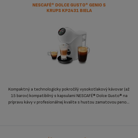
NESCAFÉ® DOLCE GUSTO® GENIO S
KRUPS KP2431 BIELA
Kompaktný a technologicky pokročilý vysokotlakový kávovar (až
15 barov) kompatibilný s kapsulami NESCAFÉ® Dolce Gusto® na
prípravu kávy v profesionálnej kvalite s hustou zamatovou penou,
ktorú vytvoríte už za 30 sekúnd.