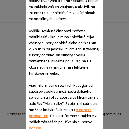
skvelým doplnkom vášho jedinečného štýlu.
poskytovať vám cielenú reklamu a obsah
na základe vašich záujmov a aktivít na
internete a umožniť vám zdieľať obsah
na sociálnych sieťach.
Vyššie uvedené činnosti môžete
NESCAFÉ® DOLCE GUSTO® MINI ME OD
odsúhlasiť kliknutím na položku "Prijať
KRUPS KP123B ŠEDO-ČIERNA
všetky súbory cookie" alebo odmietnuť
kliknutím na položku "Odmietnuť zvyšnej
súbory cookie". Ak súbory cookie
odmietnete, budeme používať iba tie,
ktoré sú nevyhnutné na efektívne
fungovanie webu.
Viac informácií o rôznych kategóriách
súborov cookie a možnosti ďalšieho
spresnenia volieb zobrazíte kliknutím na
položku
. Svoje rozhodnutie
"Moje voľby"
môžete kedykoľvek zmeniť
v centre
Kompaktný kapsulový kávovar Mini Me s moderným dizajnom bude
predvolieb
. Ďalšie informácie nájdete v
skvelým doplnkom vášho jedinečného štýlu.
našich zásadách používania súborov
cookie
.