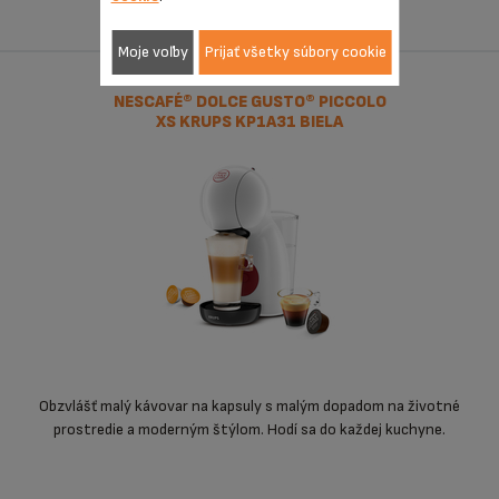
Moje voľby
Prijať všetky súbory cookie
NESCAFÉ® DOLCE GUSTO® PICCOLO
XS KRUPS KP1A31 BIELA
Obzvlášť malý kávovar na kapsuly s malým dopadom na životné
prostredie a moderným štýlom. Hodí sa do každej kuchyne.