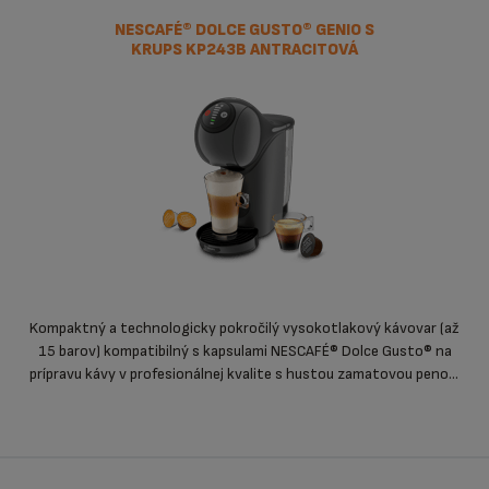
NESCAFÉ® DOLCE GUSTO® GENIO S
KRUPS KP243B ANTRACITOVÁ
Kompaktný a technologicky pokročilý vysokotlakový kávovar (až
15 barov) kompatibilný s kapsulami NESCAFÉ® Dolce Gusto® na
prípravu kávy v profesionálnej kvalite s hustou zamatovou penou,
ktorú vytvoríte už za 30 sekúnd.