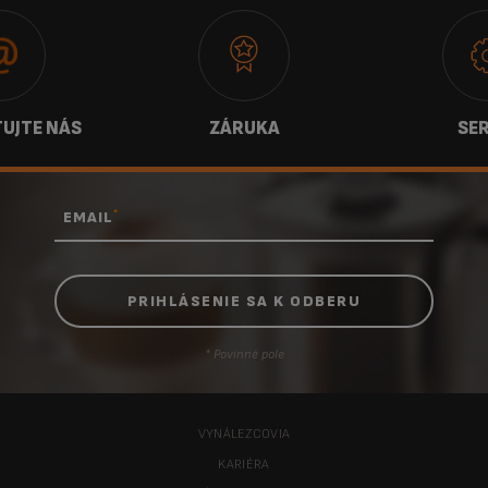
UJTE NÁS
ZÁRUKA
SER
*
EMAIL
* Povinné pole
VYNÁLEZCOVIA
KARIÉRA