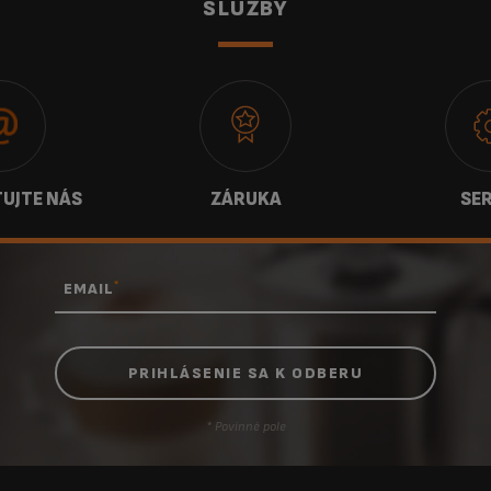
SLUŽBY
UJTE NÁS
ZÁRUKA
SER
*
EMAIL
* Povinné pole