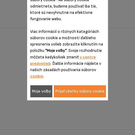
Farebné putovanie za kávou
odmietnete, budeme používať iba tie,
ktoré sú nevyhnutné na efektívne
fungovanie webu.
Viac informácií o rôznych kategóriách
súborov cookie a možnosti ďalšieho
spresnenia volieb zobrazíte kliknutím na
položku
. Svoje rozhodnutie
"Moje voľby"
môžete kedykoľvek zmeniť
v centre
predvolieb
. Ďalšie informácie nájdete v
našich zásadách používania súborov
cookie
.
Moje voľby
Prijať všetky súbory cookie