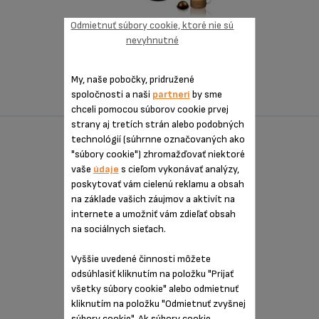
Odmietnuť súbory cookie, ktoré nie sú
nevyhnutné
Farebné putovanie za kávou
My, naše pobočky, pridružené
spoločnosti a naši
partneri
by sme
chceli pomocou súborov cookie prvej
strany aj tretích strán alebo podobných
technológií (súhrnne označovaných ako
NES VERTUO ONE XN920110
"súbory cookie") zhromažďovať niektoré
vaše
údaje
s cieľom vykonávať analýzy,
poskytovať vám cielenú reklamu a obsah
na základe vašich záujmov a aktivít na
internete a umožniť vám zdieľať obsah
na sociálnych sieťach.
Vyššie uvedené činnosti môžete
odsúhlasiť kliknutím na položku "Prijať
všetky súbory cookie" alebo odmietnuť
kliknutím na položku "Odmietnuť zvyšnej
súbory cookie". Ak súbory cookie