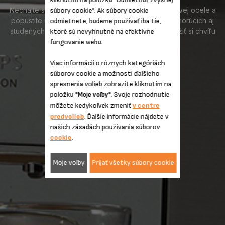
Nechajte sa okúzliť vylepšeným dizajnom z nerezovej ocele a
súbory cookie". Ak súbory cookie
popustite uzdu svojej fantázii. K dispozícii máte 21 horúcich aj
odmietnete, budeme používať iba tie,
studených nápojov, stačí vybrať svoj obľúbený a užiť si chvíľu
ktoré sú nevyhnutné na efektívne
kávovej dokonalosti.
fungovanie webu.
Viac informácií o rôznych kategóriách
PRESKÚMAŤ
súborov cookie a možnosti ďalšieho
spresnenia volieb zobrazíte kliknutím na
položku
. Svoje rozhodnutie
"Moje voľby"
môžete kedykoľvek zmeniť
v centre
predvolieb
. Ďalšie informácie nájdete v
našich zásadách používania súborov
cookie
.
Moje voľby
Prijať všetky súbory cookie