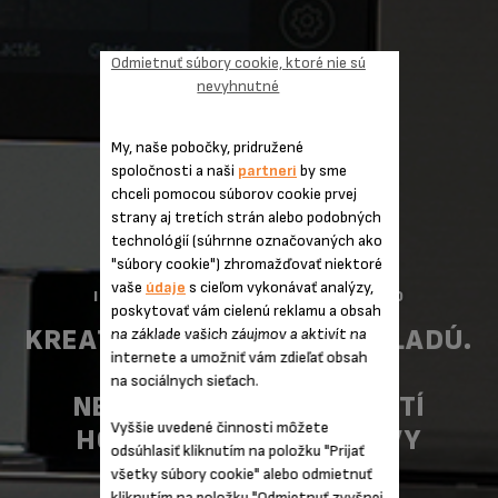
Odmietnuť súbory cookie, ktoré nie sú
nevyhnutné
My, naše pobočky, pridružené
spoločnosti a naši
partneri
by sme
chceli pomocou súborov cookie prvej
strany aj tretích strán alebo podobných
technológií (súhrnne označovaných ako
"súbory cookie") zhromažďovať niektoré
vaše
údaje
s cieľom vykonávať analýzy,
INTUITION EXPERIENCE+ EA877D10
poskytovať vám cielenú reklamu a obsah
KREATIVITE SA MEDZE NEKLADÚ.
na základe vašich záujmov a aktivít na
internete a umožniť vám zdieľať obsah
VSTÚPTE DO SVETA
na sociálnych sieťach.
NEKONEČNÝCH MOŽNOSTÍ
Vyššie uvedené činnosti môžete
HORÚCEJ I ĽADOVEJ KÁVY
odsúhlasiť kliknutím na položku "Prijať
všetky súbory cookie" alebo odmietnuť
kliknutím na položku "Odmietnuť zvyšnej