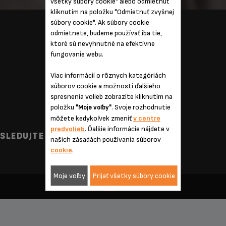
všetky súbory cookie" alebo odmietnuť
kliknutím na položku "Odmietnuť zvyšnej
súbory cookie". Ak súbory cookie
VYNÁLEZCOVIA
odmietnete, budeme používať iba tie,
KARIÉRA
ktoré sú nevyhnutné na efektívne
fungovanie webu.
SÚBORY COOKIE
PODMIENKY POUŽITIA
Viac informácií o rôznych kategóriách
OBCHODNÉ PODMIENKY
súborov cookie a možnosti ďalšieho
spresnenia volieb zobrazíte kliknutím na
ZÁSADY OCHRANY SÚKROMIA
položku
. Svoje rozhodnutie
"Moje voľby"
Právne upozornenie
môžete kedykoľvek zmeniť
v centre
predvolieb
. Ďalšie informácie nájdete v
SLEDUJTE SPOLOČNOSŤ KRUPS
našich zásadách používania súborov
cookie
.
Moje voľby
Prijať všetky súbory cookie