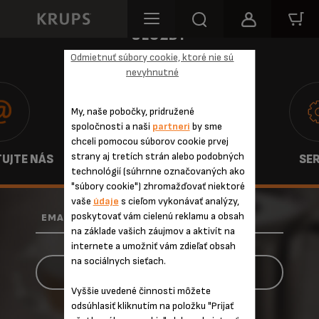
SLUŽBY
Odmietnuť súbory cookie, ktoré nie sú
nevyhnutné
My, naše pobočky, pridružené
spoločnosti a naši
partneri
by sme
chceli pomocou súborov cookie prvej
strany aj tretích strán alebo podobných
UJTE NÁS
ZÁRUKA
SER
technológií (súhrnne označovaných ako
"súbory cookie") zhromažďovať niektoré
vaše
údaje
s cieľom vykonávať analýzy,
poskytovať vám cielenú reklamu a obsah
*
EMAIL
na základe vašich záujmov a aktivít na
internete a umožniť vám zdieľať obsah
na sociálnych sieťach.
Vyššie uvedené činnosti môžete
odsúhlasiť kliknutím na položku "Prijať
* Povinné pole