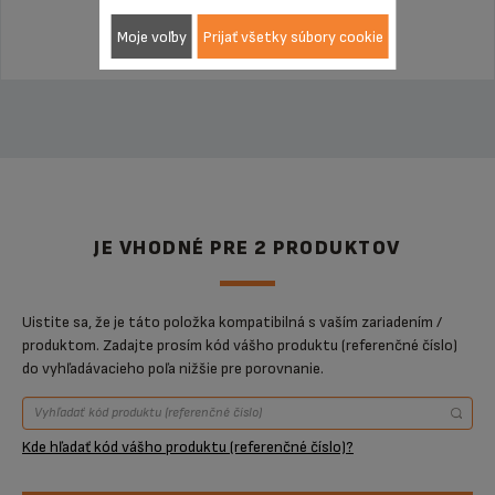
Moje voľby
Prijať všetky súbory cookie
JE VHODNÉ PRE 2 PRODUKTOV
Uistite sa, že je táto položka kompatibilná s vaším zariadením /
produktom. Zadajte prosím kód vášho produktu (referenčné číslo)
do vyhľadávacieho poľa nižšie pre porovnanie.
Kde hľadať kód vášho produktu (referenčné číslo)?