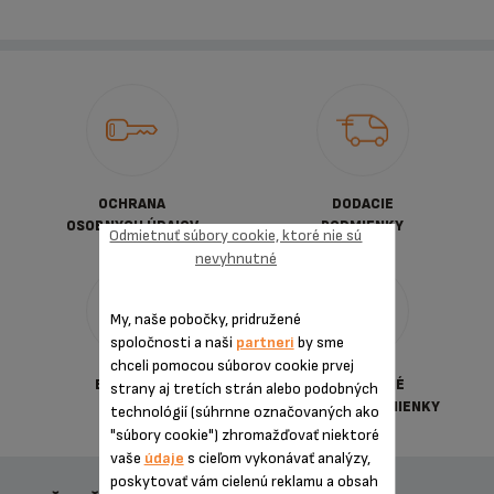
OCHRANA
DODACIE
OSOBNYCH ÚDAJOV
PODMIENKY
Odmietnuť súbory cookie, ktoré nie sú
nevyhnutné
My, naše pobočky, pridružené
spoločnosti a naši
partneri
by sme
chceli pomocou súborov cookie prvej
BEZPEČNÁ
VŠEOBECNÉ
strany aj tretích strán alebo podobných
PLATBA
OBCHDNÉ PODMIENKY
technológií (súhrnne označovaných ako
"súbory cookie") zhromažďovať niektoré
vaše
údaje
s cieľom vykonávať analýzy,
poskytovať vám cielenú reklamu a obsah