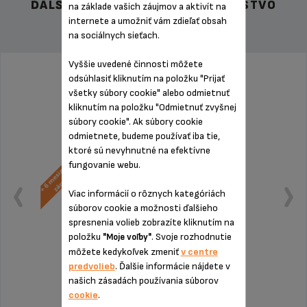
ĎALŠIE ODPORÚČANÉ PRÍSLUŠENSTVO
na základe vašich záujmov a aktivít na
internete a umožniť vám zdieľať obsah
na sociálnych sieťach.
Vyššie uvedené činnosti môžete
odsúhlasiť kliknutím na položku "Prijať
všetky súbory cookie" alebo odmietnuť
kliknutím na položku "Odmietnuť zvyšnej
súbory cookie". Ak súbory cookie
odmietnete, budeme používať iba tie,
ktoré sú nevyhnutné na efektívne
fungovanie webu.
Viac informácií o rôznych kategóriách
súborov cookie a možnosti ďalšieho
spresnenia volieb zobrazíte kliknutím na
položku
. Svoje rozhodnutie
"Moje voľby"
môžete kedykoľvek zmeniť
v centre
predvolieb
. Ďalšie informácie nájdete v
našich zásadách používania súborov
cookie
Produkt uz viac nieje k dispozícií
.