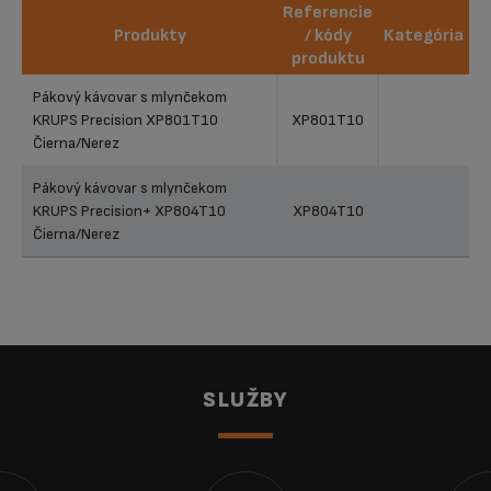
Referencie
Produkty
/ kódy
Kategória
produktu
Produkty
Referencie
Kategória
Pákový kávovar s mlynčekom
/ kódy
KRUPS Precision XP801T10
XP801T10
produktu
Čierna/Nerez
Pákový kávovar s mlynčekom
KRUPS Precision+ XP804T10
XP804T10
Čierna/Nerez
SLUŽBY