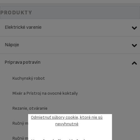
PRODUKTY
Elektrické varenie
Nápoje
Príprava potravín
Kuchynský robot
Mixér a Prístroj na ovocné koktaily
Rezanie, otváranie
Odmietnuť súbory cookie, ktoré nie sú
Ručný mixér
nevyhnutné
Ručný mixér