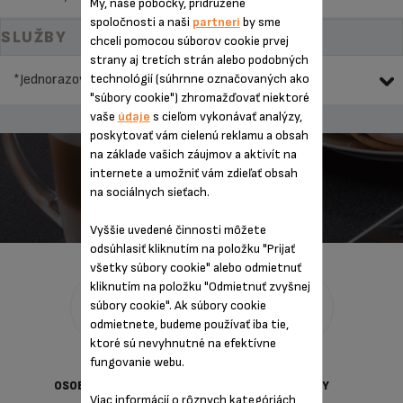
My, naše pobočky, pridružené
spoločnosti a naši
partneri
by sme
SLUŽBY
chceli pomocou súborov cookie prvej
strany aj tretích strán alebo podobných
technológií (súhrnne označovaných ako
*Jednorazová pevná cena opravy
"súbory cookie") zhromažďovať niektoré
vaše
údaje
s cieľom vykonávať analýzy,
poskytovať vám cielenú reklamu a obsah
na základe vašich záujmov a aktivít na
internete a umožniť vám zdieľať obsah
REGISTROVAŤ MÔJ PRODUKT
na sociálnych sieťach.
Vyššie uvedené činnosti môžete
odsúhlasiť kliknutím na položku "Prijať
všetky súbory cookie" alebo odmietnuť
kliknutím na položku "Odmietnuť zvyšnej
súbory cookie". Ak súbory cookie
odmietnete, budeme používať iba tie,
ktoré sú nevyhnutné na efektívne
fungovanie webu.
OCHRANA
DODACIE
OSOBNYCH ÚDAJOV
PODMIENKY
Viac informácií o rôznych kategóriách