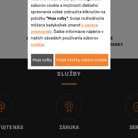
súborov cookie a možnosti ďalšieho
spresnenia volieb zobrazíte kliknutím na
položku
. Svoje rozhodnutie
"Moje voľby"
môžete kedykoľvek zmeniť
v centre
predvolieb
. Ďalšie informácie nájdete v
našich zásadách používania súborov
BEZPEČNÁ
VŠEOBECNÉ
cookie
.
PLATBA
OBCHDNÉ PODMIENKY
Moje voľby
Prijať všetky súbory cookie
SLUŽBY
UJTE NÁS
ZÁRUKA
SER