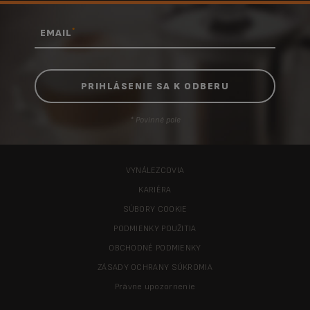
*
EMAIL
* Povinné pole
VYNÁLEZCOVIA
KARIÉRA
SÚBORY COOKIE
PODMIENKY POUŽITIA
OBCHODNÉ PODMIENKY
ZÁSADY OCHRANY SÚKROMIA
Právne upozornenie