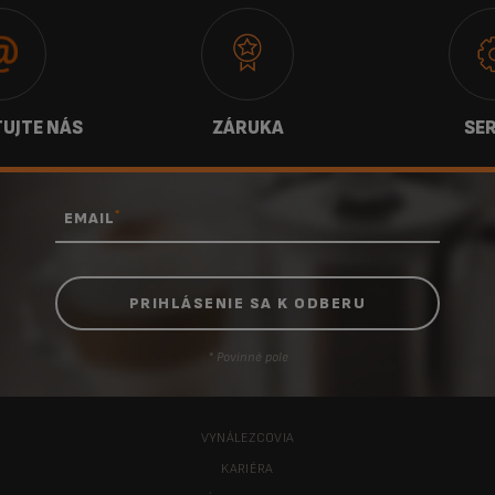
UJTE NÁS
ZÁRUKA
SER
*
EMAIL
* Povinné pole
VYNÁLEZCOVIA
KARIÉRA