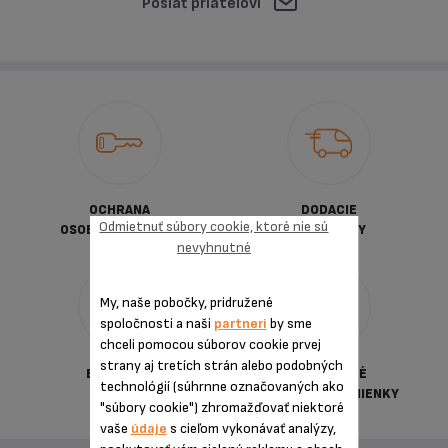
Poslať priateľovi
OCHRANA
DODACIE
Odmietnuť súbory cookie, ktoré nie sú
OSOBNYCH ÚDAJOV
PODMIENKY
nevyhnutné
My, naše pobočky, pridružené
spoločnosti a naši
partneri
by sme
chceli pomocou súborov cookie prvej
strany aj tretích strán alebo podobných
BEZPEČNÁ
VŠEOBECNÉ
technológií (súhrnne označovaných ako
PLATBA
OBCHDNÉ PODMIENKY
"súbory cookie") zhromažďovať niektoré
vaše
údaje
s cieľom vykonávať analýzy,