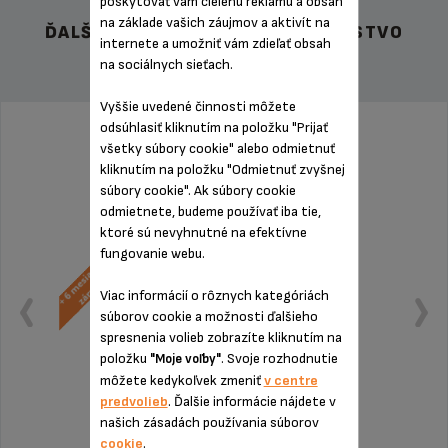
poskytovať vám cielenú reklamu a obsah
na základe vašich záujmov a aktivít na
ĎALŠIE ODPORÚČANÉ PRÍSLUŠENSTVO
internete a umožniť vám zdieľať obsah
na sociálnych sieťach.
Vyššie uvedené činnosti môžete
odsúhlasiť kliknutím na položku "Prijať
všetky súbory cookie" alebo odmietnuť
kliknutím na položku "Odmietnuť zvyšnej
súbory cookie". Ak súbory cookie
odmietnete, budeme používať iba tie,
ktoré sú nevyhnutné na efektívne
fungovanie webu.
Viac informácií o rôznych kategóriách
súborov cookie a možnosti ďalšieho
spresnenia volieb zobrazíte kliknutím na
položku
. Svoje rozhodnutie
"Moje voľby"
môžete kedykoľvek zmeniť
v centre
predvolieb
. Ďalšie informácie nájdete v
našich zásadách používania súborov
cookie
.