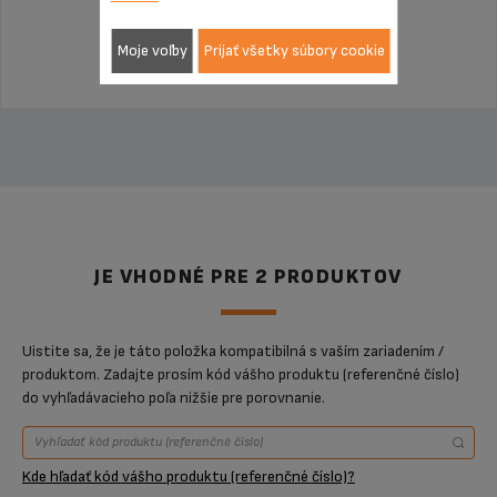
Produkt uz viac nieje k dispozícií
Moje voľby
Prijať všetky súbory cookie
JE VHODNÉ PRE 2 PRODUKTOV
Uistite sa, že je táto položka kompatibilná s vaším zariadením /
produktom. Zadajte prosím kód vášho produktu (referenčné číslo)
do vyhľadávacieho poľa nižšie pre porovnanie.
Kde hľadať kód vášho produktu (referenčné číslo)?