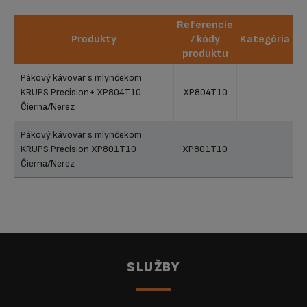
Referencie
Produkty
/ kódy
Kategória
produktu
Produkty
Referencie
Kategória
Pákový kávovar s mlynčekom
/ kódy
KRUPS Precision+ XP804T10
XP804T10
produktu
Čierna/Nerez
Pákový kávovar s mlynčekom
KRUPS Precision XP801T10
XP801T10
Čierna/Nerez
SLUŽBY