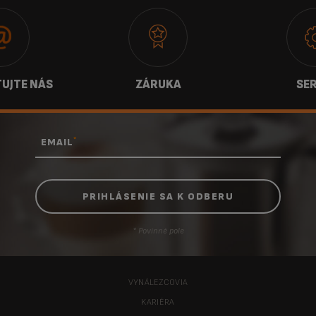
UJTE NÁS
ZÁRUKA
SER
*
EMAIL
* Povinné pole
VYNÁLEZCOVIA
KARIÉRA