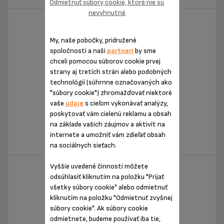
Odmietnuť súbory cookie, ktoré nie sú
nevyhnutné
My, naše pobočky, pridružené
spoločnosti a naši
partneri
by sme
chceli pomocou súborov cookie prvej
strany aj tretích strán alebo podobných
technológií (súhrnne označovaných ako
"súbory cookie") zhromažďovať niektoré
vaše
údaje
s cieľom vykonávať analýzy,
poskytovať vám cielenú reklamu a obsah
EXPRESSO BARISTA
na základe vašich záujmov a aktivít na
internete a umožniť vám zdieľať obsah
EA901030
na sociálnych sieťach.
Vyššie uvedené činnosti môžete
odsúhlasiť kliknutím na položku "Prijať
všetky súbory cookie" alebo odmietnuť
kliknutím na položku "Odmietnuť zvyšnej
súbory cookie". Ak súbory cookie
odmietnete, budeme používať iba tie,