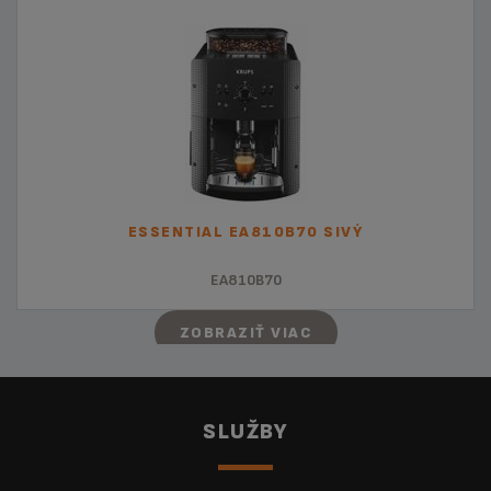
ESSENTIAL EA810B70 SIVÝ
EA810B70
ZOBRAZIŤ VIAC
SLUŽBY