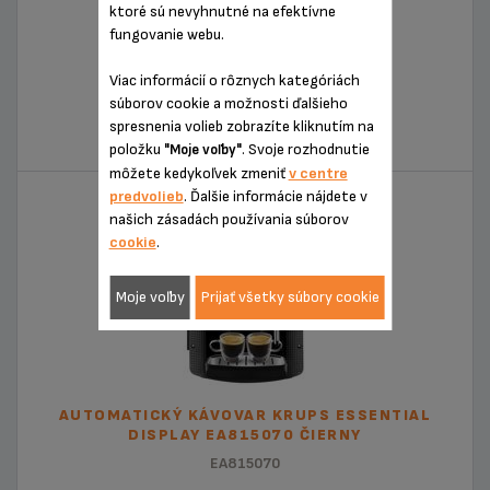
ktoré sú nevyhnutné na efektívne
fungovanie webu.
Viac informácií o rôznych kategóriách
ESPRESSERIA AUTOMATIC
súborov cookie a možnosti ďalšieho
spresnenia volieb zobrazíte kliknutím na
EA828E30
položku
. Svoje rozhodnutie
"Moje voľby"
môžete kedykoľvek zmeniť
v centre
predvolieb
. Ďalšie informácie nájdete v
našich zásadách používania súborov
cookie
.
Moje voľby
Prijať všetky súbory cookie
AUTOMATICKÝ KÁVOVAR KRUPS ESSENTIAL
DISPLAY EA815070 ČIERNY
EA815070