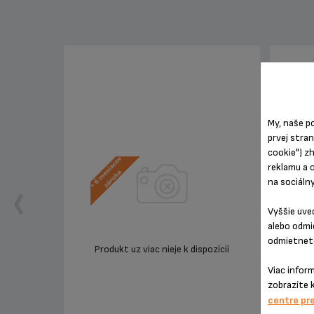
My, naše p
prvej stra
cookie") z
reklamu a 
na sociáln
Vyššie uve
alebo odmi
odmietnete
Produkt uz viac nieje k dispozícií
Pro
Viac infor
zobrazíte 
centre pr