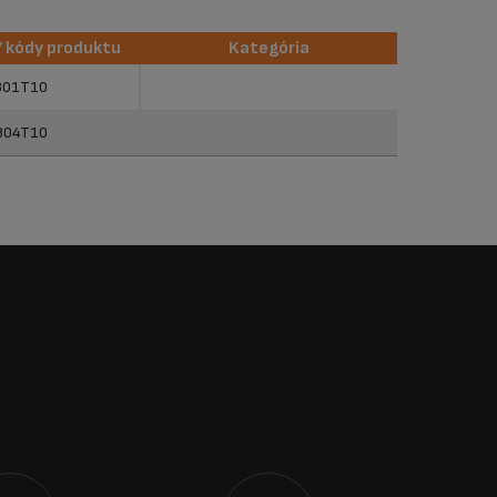
/ kódy produktu
Kategória
/ kódy produktu
Kategória
801T10
804T10