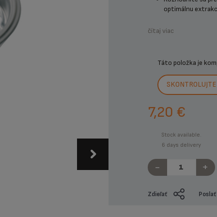
optimálnu extrakci
čítaj viac
Táto položka je kom
SKONTROLUJTE 
7,20 €
Stock available.
6 days delivery
-
+
Zdieľať
Poslať