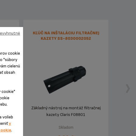
RAVY -
KĽÚČ NA INŠTALÁCIU FILTRAČNEJ
 nevyhnutné
S
KAZETY SS-8030002052
orov cookie
ko "súbory
vám cielenú
ľať obsah
y cookie"
cookie
ebu.
ých
Základný nástroj na montáž filtračnej
 záruka
kazety Claris F08801
 volieb
meniť
v
Skladom
cookie
.