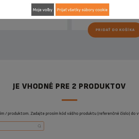
Moje voľby
Prijať všetky súbory cookie
PRIDAŤ DO KOŠÍKA
JE VHODNÉ PRE 2 PRODUKTOV
ním / produktom. Zadajte prosím kód vášho produktu (referenčné číslo) do v