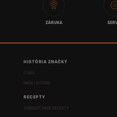
E NÁS
ZÁRUKA
SER
HISTÓRIA ZNAČKY
O NÁS
NAŠA HISTÓRIA
RECEPTY
ZOBRAZIŤ NAŠE RECEPTY