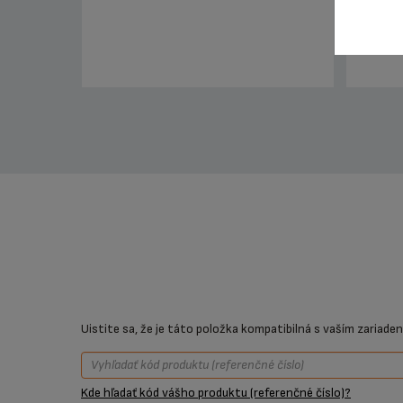
Uistite sa, že je táto položka kompatibilná s vaším zariade
Kde hľadať kód vášho produktu (referenčné číslo)?