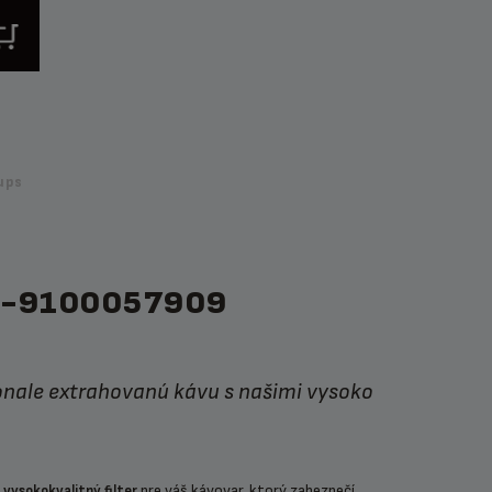
ups
S-9100057909
e
pre váš kávovar, ktorý zabezpečí
vysokokvalitný filter