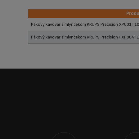
Prod
Prod
Pákový kávovar s mlynčekom KRUPS Precision XP801T10
Pákový kávovar s mlynčekom KRUPS Precision+ XP804T1