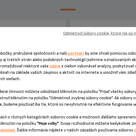
JEDNORAZOVÁ PEVNÁ CENA OP
Odmietnuť súbory cookie, ktoré nie sú
PÁKOVÉ ESPRESO KRUP
obočky, pridružené spoločnosti a naši
partneri
by sme chceli pomocou súb
ny aj tretích strán alebo podobných technológií (súhrnne označovaných a
hromažďovať niektoré vaše
údaje
s cieľom vykonávať analýzy, poskytovať 
obsah na základe vašich záujmov a aktivít na internete a umožniť vám zdie
ych sieťach.
dené činnosti môžete odsúhlasiť kliknutím na položku "Prijať všetky súbor
etnuť kliknutím na položku "Odmietnuť zvyšnej súbory cookie". Ak súbory 
, budeme používať iba tie, ktoré sú nevyhnutné na efektívne fungovanie w
dukt uz viac nieje k dispozícií
Presná suma bez nepríjemn
prekvapení! O 6 mesiacov dlhšia
mácií o rôznych kategóriách súborov cookie a možnosti ďalšieho spresnenia
kliknutím na položku
. Svoje rozhodnutie môžete kedykoľvek z
"Moje voľby"
edvolieb
. Ďalšie informácie nájdete v našich zásadách používania súborov
75,99 €