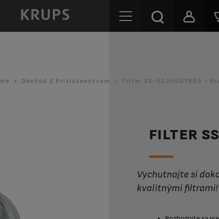
me
Obchod S Príslušenstvom
Filter SS-9100057909 - Kr
FILTER S
Vychutnajte si dokonale extrahovanú kávu s našimi vysoko
kvalitnými filtrami!
Rozhodnite sa pr