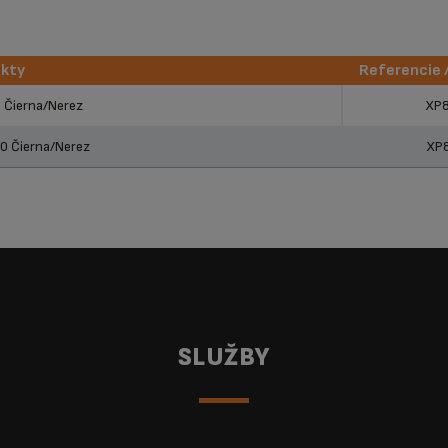
ukty
Referencie 
ukty
Referencie 
 Čierna/Nerez
XP
0 Čierna/Nerez
XP
SLUŽBY