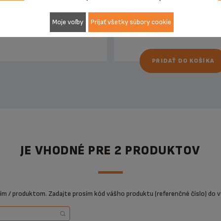
75,99 €
Moje voľby
Prijať všetky súbory cookie
PRIDAŤ DO KOŠÍKA
JE VHODNÉ PRE 2 PRODUKTOV
ním / produktom. Zadajte prosím kód vášho produktu (referenčné číslo) do v