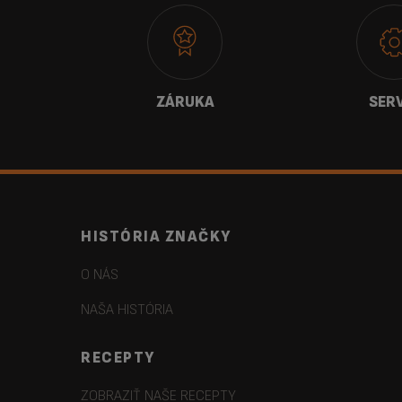
E NÁS
ZÁRUKA
SER
HISTÓRIA ZNAČKY
O NÁS
NAŠA HISTÓRIA
RECEPTY
ZOBRAZIŤ NAŠE RECEPTY