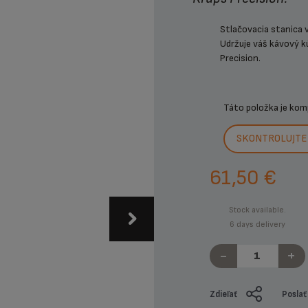
Stlačovacia stanica 
Udržuje váš kávový kú
Precision.
Táto položka je kom
SKONTROLUJTE 
61,50 €
Stock available.
6 days delivery
-
+
Zdieľať
Poslať