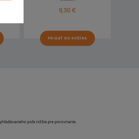
9,30 €
PRIDAŤ DO KOŠÍKA
yhľadávacieho poľa nižšie pre porovnanie.