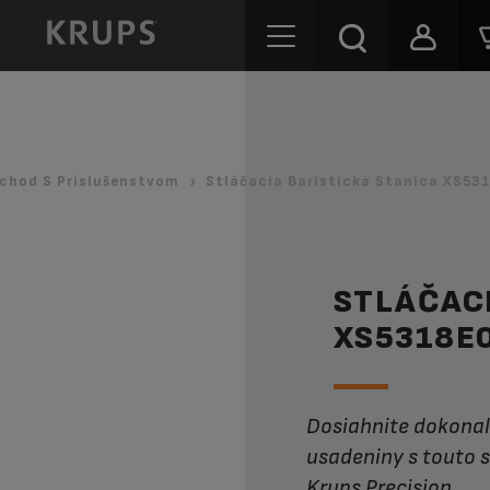
chod S Príslušenstvom
Stláčacia Baristická Stanica XS531
STLÁČACI
XS5318E
Dosiahnite dokonalé utlačenie a čisté odstránenie kávovej
usadeniny s touto s
Krups Precision.