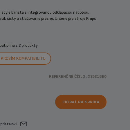
v štýle barista s integrovanou odklápacou nádobou.
tik čistý a stlačovanie presné. Určené pre stroje Krups
patibilná s
2 produkty
PROSÍM KOMPATIBILITU
REFERENČNÉ ČÍSLO : XS5318E0
PRIDAŤ DO KOŠÍKA
 priateľovi