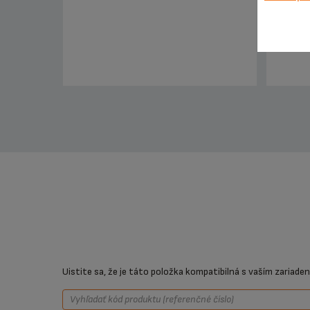
Uistite sa, že je táto položka kompatibilná s vaším zariade