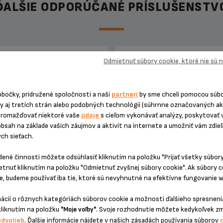
ĎALŠIE ODPORÚČANÉ PRÍSLUŠENSTV
Odmietnuť súbory cookie, ktoré nie sú
JEDNORAZOVÁ PEVNÁ CENA OP
PÁKOVÉ ESPRESO KRUP
obočky, pridružené spoločnosti a naši
partneri
by sme chceli pomocou súb
ny aj tretích strán alebo podobných technológií (súhrnne označovaných a
hromažďovať niektoré vaše
údaje
s cieľom vykonávať analýzy, poskytovať 
obsah na základe vašich záujmov a aktivít na internete a umožniť vám zdie
ych sieťach.
dené činnosti môžete odsúhlasiť kliknutím na položku "Prijať všetky súbor
etnuť kliknutím na položku "Odmietnuť zvyšnej súbory cookie". Ak súbory 
, budeme používať iba tie, ktoré sú nevyhnutné na efektívne fungovanie w
dukt uz viac nieje k dispozícií
Presná suma bez nepríjemn
mácií o rôznych kategóriách súborov cookie a možnosti ďalšieho spresnenia
prekvapení! O 6 mesiacov dlhšia
kliknutím na položku
. Svoje rozhodnutie môžete kedykoľvek z
"Moje voľby"
edvolieb
. Ďalšie informácie nájdete v našich zásadách používania súborov