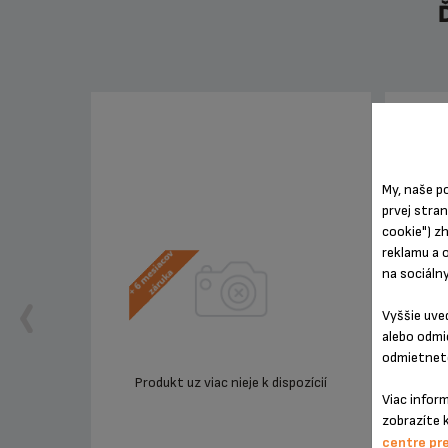
My, naše p
prvej stra
cookie") z
reklamu a 
na sociáln
Vyššie uve
alebo odmi
odmietnete
Produkt uz viac nieje k dispozícií
Pro
Viac infor
zobrazíte 
centre pr