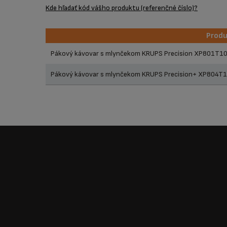
Kde hľadať kód vášho produktu (referenčné číslo)?
Prod
Prod
Pákový kávovar s mlynčekom KRUPS Precision XP801T10
Pákový kávovar s mlynčekom KRUPS Precision+ XP804T1