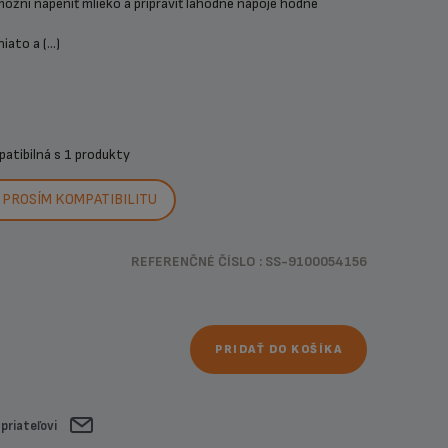
ožní napeniť mlieko a pripraviť lahodné nápoje hodné
ato a (...)
patibilná s
1 produkty
PROSÍM KOMPATIBILITU
REFERENČNÉ ČÍSLO : SS-9100054156
PRIDAŤ DO KOŠÍKA
 priateľovi