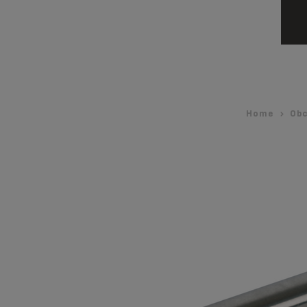
Home
Obc