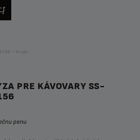
4156 - Krups
ZA PRE KÁVOVARY SS-
156
iečnu penu