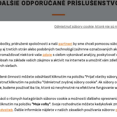
ĎALŠIE ODPORÚČANÉ PRÍSLUŠENSTV
Odmietnuť súbory cookie, ktoré nie sú
JEDNORAZOVÁ PEVNÁ CENA OP
PÁKOVÉ ESPRESO KRUP
obočky, pridružené spoločnosti a naši
partneri
by sme chceli pomocou súb
ny aj tretích strán alebo podobných technológií (súhrnne označovaných a
hromažďovať niektoré vaše
údaje
s cieľom vykonávať analýzy, poskytovať 
obsah na základe vašich záujmov a aktivít na internete a umožniť vám zdie
ych sieťach.
dené činnosti môžete odsúhlasiť kliknutím na položku "Prijať všetky súbor
etnuť kliknutím na položku "Odmietnuť zvyšnej súbory cookie". Ak súbory 
, budeme používať iba tie, ktoré sú nevyhnutné na efektívne fungovanie w
mácií o rôznych kategóriách súborov cookie a možnosti ďalšieho spresnenia
dukt uz viac nieje k dispozícií
Presná suma bez nepríjemn
kliknutím na položku
. Svoje rozhodnutie môžete kedykoľvek z
"Moje voľby"
prekvapení! O 6 mesiacov dlhšia
edvolieb
. Ďalšie informácie nájdete v našich zásadách používania súborov