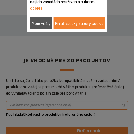
našich zásadách používania súborov
cookie
.
PRIDAŤ DO KOŠÍKA
Moje voľby
Prijať všetky súbory cookie
JE VHODNÉ PRE 20 PRODUKTOV
Uistite sa, že je táto položka kompatibilná s vaším zariadením /
produktom. Zadajte prosím kód vášho produktu (referenčné číslo)
do vyhľadávacieho poľa nižšie pre porovnanie.
Kde hľadať kód vášho produktu (referenčné číslo)?
Referencie