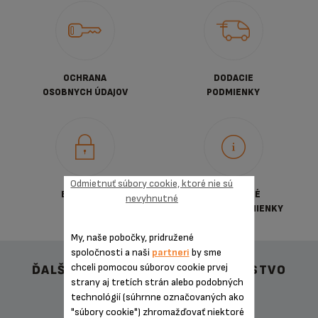
OCHRANA
DODACIE
OSOBNYCH ÚDAJOV
PODMIENKY
Odmietnuť súbory cookie, ktoré nie sú
BEZPEČNÁ
VŠEOBECNÉ
nevyhnutné
PLATBA
OBCHDNÉ PODMIENKY
My, naše pobočky, pridružené
spoločnosti a naši
partneri
by sme
chceli pomocou súborov cookie prvej
ĎALŠIE ODPORÚČANÉ PRÍSLUŠENSTVO
strany aj tretích strán alebo podobných
technológií (súhrnne označovaných ako
"súbory cookie") zhromažďovať niektoré