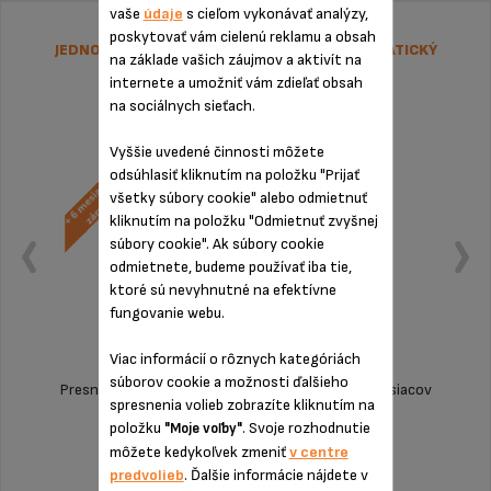
vaše
údaje
s cieľom vykonávať analýzy,
poskytovať vám cielenú reklamu a obsah
JEDNORAZOVÁ PEVNÁ CENA OPRAVY - AUTOMATICKÝ
na základe vašich záujmov a aktivít na
KÁVOVAR KRUPS
internete a umožniť vám zdieľať obsah
na sociálnych sieťach.
Vyššie uvedené činnosti môžete
odsúhlasiť kliknutím na položku "Prijať
všetky súbory cookie" alebo odmietnuť
kliknutím na položku "Odmietnuť zvyšnej
súbory cookie". Ak súbory cookie
odmietnete, budeme používať iba tie,
ktoré sú nevyhnutné na efektívne
fungovanie webu.
Viac informácií o rôznych kategóriách
súborov cookie a možnosti ďalšieho
Presná suma bez nepríjemných prekvapení! O 6 mesiacov
spresnenia volieb zobrazíte kliknutím na
dlhšia záruka
položku
. Svoje rozhodnutie
"Moje voľby"
môžete kedykoľvek zmeniť
v centre
169,99 €
predvolieb
. Ďalšie informácie nájdete v