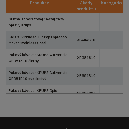
Produkty
/ kódy
Kategória
produktu
Produkty
Referencie
Kategória
Služba jednorazovej pevnej ceny
/ kódy
opravy Krups
produktu
KRUPS Virtuoso + Pump Espresso
XP444C10
Maker Stainless Steel
Pákový kávovar KRUPS Authentic
XP381810
XP381810 čierny
Pákový kávovar KRUPS Authentic
XP381B10
XP381B10 svetlosivý
Pákový kávovar KRUPS Opio
XP320830
XP320830 Čierny
Pákový kávovar KRUPS Virtuoso+
XP444C10
XP444C10 Nerez
Pákový kávovar KRUPS Virtuoso