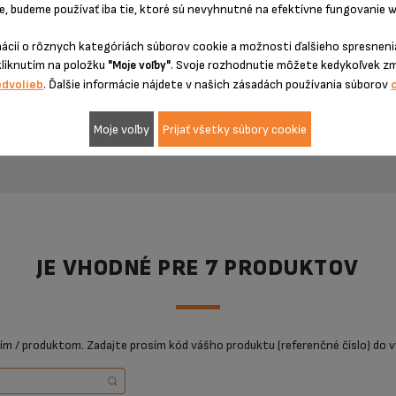
75,99 €
, budeme používať iba tie, ktoré sú nevyhnutné na efektívne fungovanie w
mácií o rôznych kategóriách súborov cookie a možnosti ďalšieho spresnenia
kliknutím na položku
. Svoje rozhodnutie môžete kedykoľvek z
"Moje voľby"
edvolieb
. Ďalšie informácie nájdete v našich zásadách používania súborov
PRIDAŤ DO KOŠÍKA
Moje voľby
Prijať všetky súbory cookie
JE VHODNÉ PRE 7 PRODUKTOV
ním / produktom. Zadajte prosím kód vášho produktu (referenčné číslo) do v