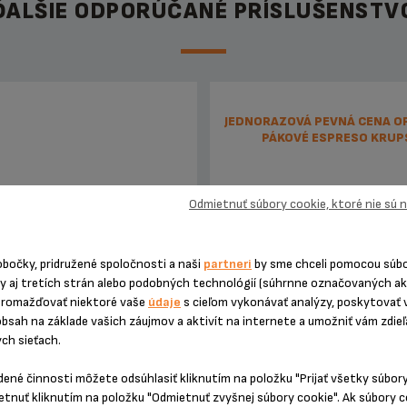
ĎALŠIE ODPORÚČANÉ PRÍSLUŠENSTV
JEDNORAZOVÁ PEVNÁ CENA OP
PÁKOVÉ ESPRESO KRUP
Odmietnuť súbory cookie, ktoré nie sú
obočky, pridružené spoločnosti a naši
partneri
by sme chceli pomocou súb
ny aj tretích strán alebo podobných technológií (súhrnne označovaných a
hromažďovať niektoré vaše
údaje
s cieľom vykonávať analýzy, poskytovať 
obsah na základe vašich záujmov a aktivít na internete a umožniť vám zdie
ych sieťach.
dukt uz viac nieje k dispozícií
Presná suma bez nepríjemn
prekvapení! O 6 mesiacov dlhšia
dené činnosti môžete odsúhlasiť kliknutím na položku "Prijať všetky súbor
etnuť kliknutím na položku "Odmietnuť zvyšnej súbory cookie". Ak súbory 