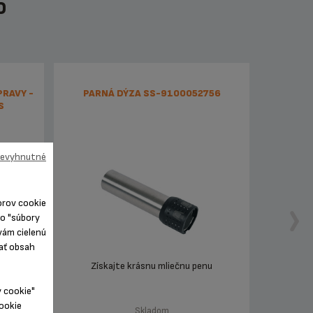
O
RAVY -
PARNÁ DÝZA SS-9100052756
S
 nevyhnutné
orov cookie
ko "súbory
vám cielenú
ľať obsah
ých
Získajte krásnu mliečnu penu
 záruka
y cookie"
cookie
Skladom