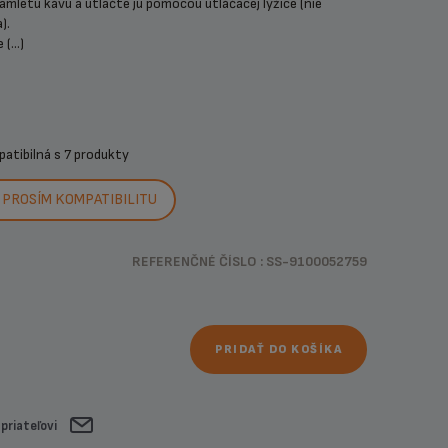
amletú kávu a utlačte ju pomocou utláčacej lyžice (nie
).
(...)
patibilná s
7 produkty
PROSÍM KOMPATIBILITU
REFERENČNÉ ČÍSLO : SS-9100052759
PRIDAŤ DO KOŠÍKA
 priateľovi