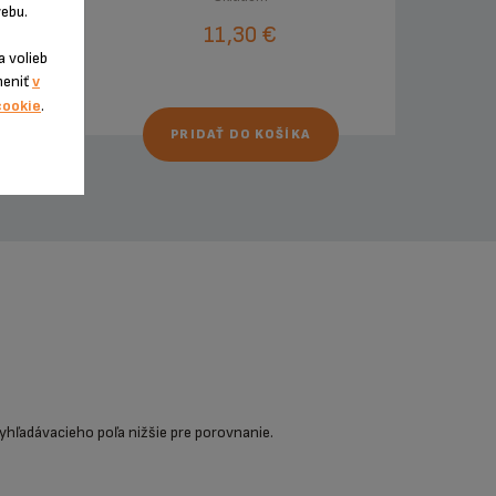
ebu.
11,30 €
 volieb
meniť
v
cookie
.
PRIDAŤ DO KOŠÍKA
yhľadávacieho poľa nižšie pre porovnanie.