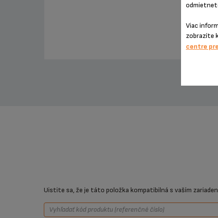
odmietnete
Viac infor
zobrazíte 
centre pr
Uistite sa, že je táto položka kompatibilná s vaším zariade