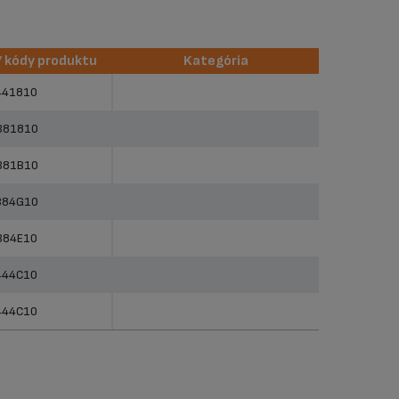
/ kódy produktu
Kategória
/ kódy produktu
Kategória
441810
381810
381B10
384G10
384E10
444C10
444C10