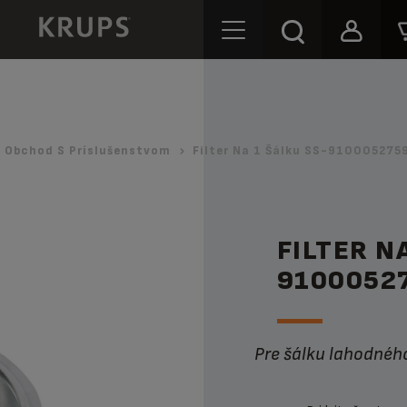
Obchod S Príslušenstvom
Filter Na 1 Šálku SS-9100052759
FILTER N
9100052
Pre šálku lahodnéh