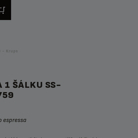
 - Krups
A 1 ŠÁLKU SS-
759
o espressa