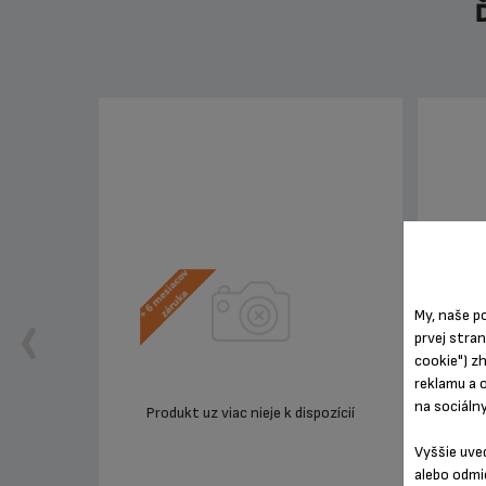
My, naše p
prvej stra
cookie") z
reklamu a 
na sociáln
Produkt uz viac nieje k dispozícií
Pro
Vyššie uve
alebo odmi