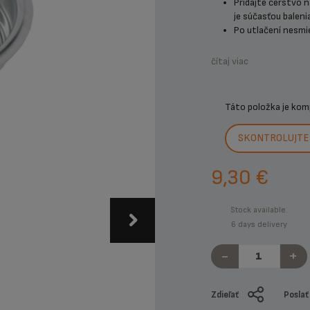
Pridajte čerstvo n
je súčasťou balenia
Po utlačení nesmie 
čítaj viac
Táto položka je kom
SKONTROLUJTE 
9,30 €
Stock available.
6 days delivery
-
+
Zdieľať
Poslať