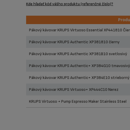
Kde hľadať kód vášho produktu (referenčné číslo)?
Prod
Prod
Pákový kávovar KRUPS Virtuoso Essential XP441810 Čie
Pákový kávovar KRUPS Authentic XP381810 čierny
Pákový kávovar KRUPS Authentic XP381B10 svetlosivý
Pákový kávovar KRUPS Authentic+ XP384G10 tmavosivý
Pákový kávovar KRUPS Authentic+ XP384E10 strieborný
Pákový kávovar KRUPS Virtuoso+ XP444C10 Nerez
KRUPS Virtuoso + Pump Espresso Maker Stainless Steel