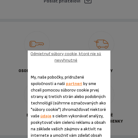
Poslať priateľovi
Odmietnuť súbory cookie, ktoré nie sú
nevyhnutné
OCHRANA
DODACIE
OSOBNYCH ÚDAJOV
PODMIENKY
My, naše pobočky, pridružené
spoločnosti a naši
partneri
by sme
chceli pomocou súborov cookie prvej
strany aj tretích strán alebo podobných
technológií (súhrnne označovaných ako
"súbory cookie") zhromažďovať niektoré
BEZPEČNÁ
VŠEOBECNÉ
vaše
údaje
s cieľom vykonávať analýzy,
PLATBA
OBCHDNÉ PODMIENKY
poskytovať vám cielenú reklamu a obsah
na základe vašich záujmov a aktivít na
internete a umožniť vám zdieľať obsah