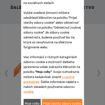
na sociálnych sieťach.
ĎALŠIE ODPORÚČANÉ PRÍSLUŠENSTVO
Vyššie uvedené činnosti môžete
odsúhlasiť kliknutím na položku "Prijať
všetky súbory cookie" alebo odmietnuť
kliknutím na položku "Odmietnuť zvyšnej
súbory cookie". Ak súbory cookie
odmietnete, budeme používať iba tie,
ktoré sú nevyhnutné na efektívne
fungovanie webu.
Viac informácií o rôznych kategóriách
súborov cookie a možnosti ďalšieho
spresnenia volieb zobrazíte kliknutím na
položku
. Svoje rozhodnutie
"Moje voľby"
môžete kedykoľvek zmeniť
v centre
predvolieb
. Ďalšie informácie nájdete v
našich zásadách používania súborov
cookie
.
Moje voľby
Prijať všetky súbory cookie