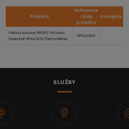
Referencie
Produkty
/ kódy
Kategória
produktu
Produkty
Referencie
Kategória
Pákový kávovar KRUPS Virtuoso
XP441810
/ kódy
Essential XP441810 Čierny/Nerez
produktu
SLUŽBY