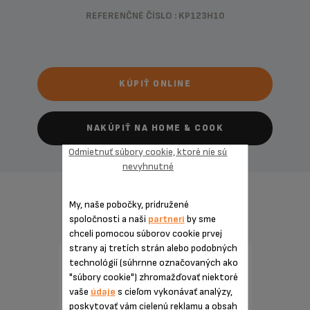
REFERENČNÉ ČÍSLO : KP123H10
KÚPIŤ ONLINE
NAKÚPIŤ NA HOME & COOK
Odmietnuť súbory cookie, ktoré nie sú
nevyhnutné
ZÁKLADNÉ ÚDAJE
My, naše pobočky, pridružené
spoločnosti a naši
partneri
by sme
chceli pomocou súborov cookie prvej
strany aj tretích strán alebo podobných
technológií (súhrnne označovaných ako
"súbory cookie") zhromažďovať niektoré
vaše
údaje
s cieľom vykonávať analýzy,
poskytovať vám cielenú reklamu a obsah