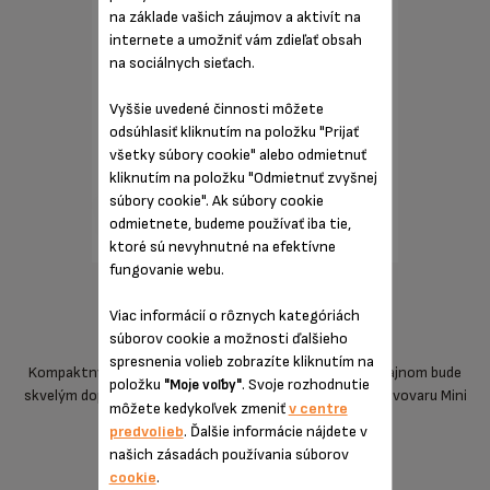
na základe vašich záujmov a aktivít na
internete a umožniť vám zdieľať obsah
na sociálnych sieťach.
Vyššie uvedené činnosti môžete
odsúhlasiť kliknutím na položku "Prijať
všetky súbory cookie" alebo odmietnuť
kliknutím na položku "Odmietnuť zvyšnej
súbory cookie". Ak súbory cookie
odmietnete, budeme používať iba tie,
ktoré sú nevyhnutné na efektívne
fungovanie webu.
moderný a kompaktný dizajn
Viac informácií o rôznych kategóriách
súborov cookie a možnosti ďalšieho
spresnenia volieb zobrazíte kliknutím na
Kompaktný kapsulový kávovar Mini Me s moderným dizajnom bude
položku
. Svoje rozhodnutie
"Moje voľby"
skvelým doplnkom vášho jedinečného štýlu. Rozmery kávovaru Mini
môžete kedykoľvek zmeniť
v centre
Me sú len 16 cm (š) x 31 cm (v) x 24 cm (h).
predvolieb
. Ďalšie informácie nájdete v
našich zásadách používania súborov
cookie
.