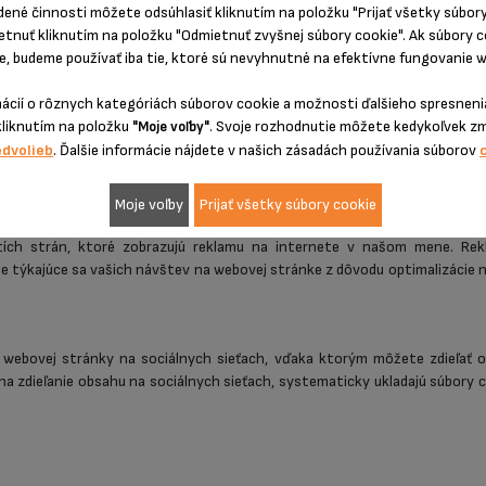
dené činnosti môžete odsúhlasiť kliknutím na položku "Prijať všetky súbor
etnuť kliknutím na položku "Odmietnuť zvyšnej súbory cookie". Ak súbory 
lepšenie kvality informácií a služieb, ktoré poskytujeme na webovej strá
, budeme používať iba tie, ktoré sú nevyhnutné na efektívne fungovanie w
é umožňujú túto personalizáciu, systematicky ukladajú súbory cooki
mácií o rôznych kategóriách súborov cookie a možnosti ďalšieho spresnenia
kliknutím na položku
. Svoje rozhodnutie môžete kedykoľvek z
"Moje voľby"
edvolieb
. Ďalšie informácie nájdete v našich zásadách používania súborov
čovanie pôvodu, objemu a správania všetkých návštevníkov na webo
ické softvérové riešenia systematicky ukladajú súbory cookie, ktoré sú po
Moje voľby
Prijať všetky súbory cookie
tích strán, ktoré zobrazujú reklamu na internete v našom mene. R
 týkajúce sa vašich návštev na webovej stránke z dôvodu optimalizácie n
webovej stránky na sociálnych sieťach, vďaka ktorým môžete zdieľať obs
 na zdieľanie obsahu na sociálnych sieťach, systematicky ukladajú súbory 