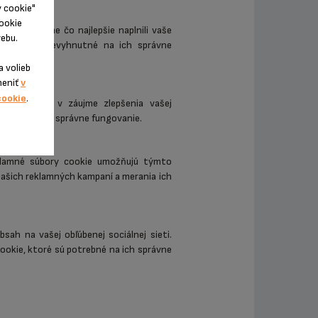
y cookie"
cookie
nke, aby sme čo najlepšie naplnili vaše
ebu.
e, ktoré sú nevyhnutné na ich správne
 volieb
meniť
v
cookie
.
vej stránke v záujme zlepšenia vašej
trebné na ich správne fungovanie.
eklamné súbory cookie umožňujú týmto
ašich reklamných kampaní a merania ich
ah na vašej obľúbenej sociálnej sieti.
cookie, ktoré sú potrebné na ich správne