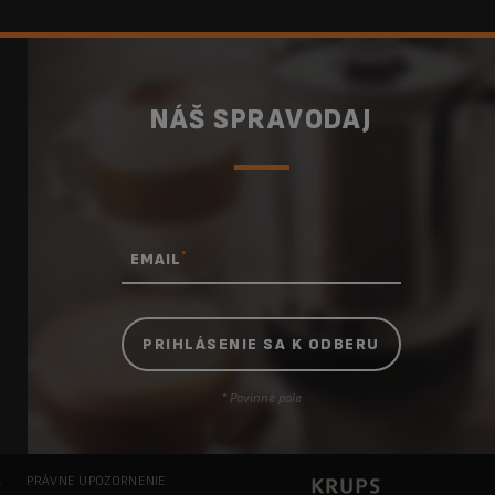
NÁŠ SPRAVODAJ
*
EMAIL
* Povinné pole
A
PRÁVNE UPOZORNENIE