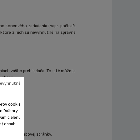
ho koncového zariadenia (napr. počítač,
iektoré z nich sú nevyhnutné na správne
niach vášho prehliadača. To isté môžete
funkčné.
 nevyhnutné
orov cookie
ko "súbory
vám cielenú
ľať obsah
prezerania webovej stránky.