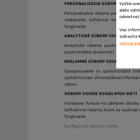
Vyššie uve
PERSONALIZÁCIA SÚBOROV COOKIE
alebo odmi
Personalizačné riešenia používame na z
odmietnete
očakávania. Sofvérové riešenia, ktor
fungovanie.
Viac infor
ANALYTICKÉ SÚBORY COOKIE
zobrazíte 
centre pr
Analytické riešenia používame na ur
používateľskej skúsenosti. Tieto analyt
REKLAMNÉ SÚBORY COOKIE
Spolupracujeme so spoločnosťami tre
spoločnostiam zhromažďovať informácie
vplyvu.
SÚBORY COOKIE SOCIÁLNYCH SIETÍ
Ponúkame funkcie na zdieľanie obsahu 
Softvérové riešenia, ktoré sa využívajú
fungovanie.
Konfigurácia súborov cookie