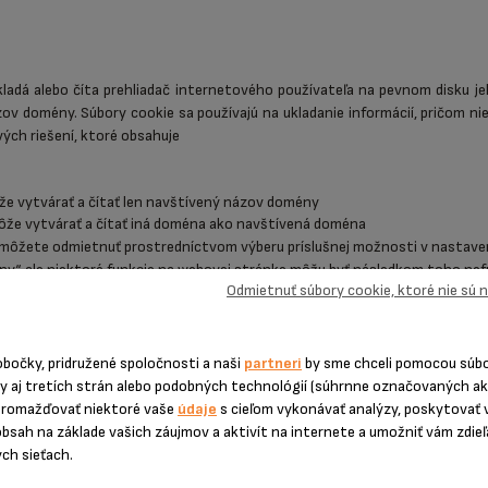
kladá alebo číta prehliadač internetového používateľa na pevnom disku je
zov domény. Súbory cookie sa používajú na ukladanie informácií, pričom n
ých riešení, ktoré obsahuje
ôže vytvárať a čítať len navštívený názov domény
 môže vytvárať a čítať iná doména ako navštívená doména
 môžete odmietnuť prostredníctvom výberu príslušnej možnosti v nastave
trany“, ale niektoré funkcie na webovej stránke môžu byť následkom toho ne
Odmietnuť súbory cookie, ktoré nie sú
ŽÍVAJÚ NA WEBOVEJ STRÁNKE?
PRÁVNE FUNGOVANIE WEBOVEJ STRÁNKY
obočky, pridružené spoločnosti a naši
partneri
by sme chceli pomocou súb
činnosť hlavných funkcií webovej stránky. Predovšetkým nám umožňujú:
ny aj tretích strán alebo podobných technológií (súhrnne označovaných a
j stránke
hromažďovať niektoré vaše
údaje
s cieľom vykonávať analýzy, poskytovať 
ebovú stránku
obsah na základe vašich záujmov a aktivít na internete a umožniť vám zdie
šíku
ych sieťach.
cookie, môže sa tým značne zhoršiť vaša používateľská skúsenosť počas 